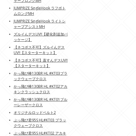
ャープロングMH
JUMPRIZE SingleHook ラフボト
ムロングMH
JUMPRIZE SingleHook ライトシ
ャープアシストMH
ズルイんデスUV!!【硬化剤追加パ
ッケージ】
【ネコポス不可】ズルイんデス
UV!!【スターターキット】
【ネコポス不可】直すんデスUV!!
【スターターキット】
かっ飛び棒130BR HL #KT03ブラ
ックウェーブクロス
かっ飛び棒130BR HL #KT02アカ
キンクラッシュクロス
かっ飛び棒130BR HL #KT01ブル
ーレーザークロス
オリジナルロッドベルト2
ぶっ飛び君95S HL#KT03 ブラッ
クウェーブクロス
ぶっ飛び君95S HL#KT02 アカキ