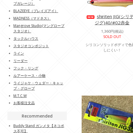
ブガレージ）
BLAZEEYE（ブレイズアイ）
shiriten JIG(シ
MADNESS（マドネス）
ジグ)40/#02赤金
Mangrove Studio(マングローブ
スタジオ）
1,360円(税込)
SOLD OUT
タックルハウス
シリコンソリッドボディで色
スタジオコンポジット
しにくい！
ライン
リーダー
フック・リング
ルアーケース・小物
ライジャケ・ウェダー・キャッ
プ・グローブ
M.T.C.W
お客様注文品
Recommended
Buddy Stand ガンメタ【ネコポ
ス不可】