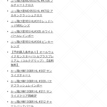
ぶっ飛び君MD95SS HL #KT04 フ
ルチャートクロス
ぶっ飛び君MD95SS HL #KT02 ア
カキンクラッシュクロス
ぶっ飛び君95S HL#310 レッドヘ
ッドMIXレンズ
ぶっ飛び君95S HL#305 ホワイト
パールレインボー
ぶっ飛び君95S HL#304 ピンキー
レンズ
【予約購入条件あり】オールウェ
イクモンスターバトルプラスプレ
ミアム（コルクグリップ）【送料
無料】
かっ飛び棒130BR HL #307 サン
ライズチャート
かっ飛び棒130BR HL #309 バナ
ナフラッシュレインボー
かっ飛び棒130BR HL #311 サン
ライズクリア岡崎SP
かっ飛び棒130BR HL #312 チャ
ートバックパール