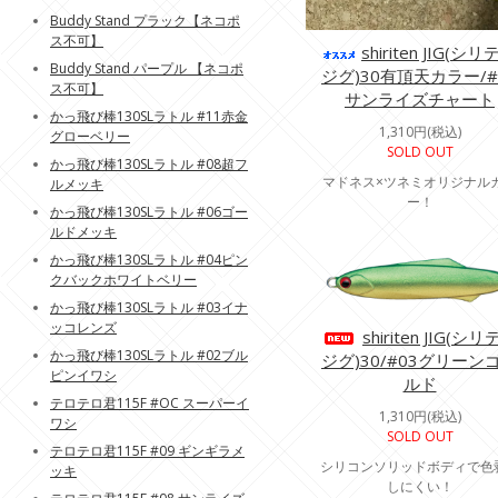
Buddy Stand プラック【ネコポ
ス不可】
shiriten JIG(シ
Buddy Stand パープル 【ネコポ
ジグ)30有頂天カラー/#
ス不可】
サンライズチャート
かっ飛び棒130SLラトル #11赤金
1,310円(税込)
グローベリー
SOLD OUT
かっ飛び棒130SLラトル #08超フ
マドネス×ツネミオリジナル
ルメッキ
ー！
かっ飛び棒130SLラトル #06ゴー
ルドメッキ
かっ飛び棒130SLラトル #04ピン
クバックホワイトベリー
かっ飛び棒130SLラトル #03イナ
ッコレンズ
shiriten JIG(シ
かっ飛び棒130SLラトル #02ブル
ジグ)30/#03グリーン
ピンイワシ
ルド
テロテロ君115F #OC スーパーイ
1,310円(税込)
ワシ
SOLD OUT
テロテロ君115F #09 ギンギラメ
シリコンソリッドボディで色
ッキ
しにくい！