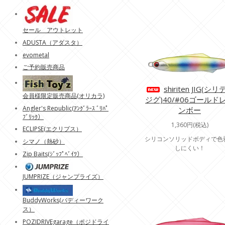
セール アウトレット
ADUSTA（アダスタ）
evometal
ご予約販売商品
shiriten JIG(シ
会員様限定販売商品(オリカラ)
ジグ)40/#06ゴールド
Angler's Republic(ｱﾝｸﾞﾗｰｽ ﾞﾘﾊﾟ
ンボー
ﾌﾞﾘｯｸ）
1,360円(税込)
ECLIPSE(エクリプス）
シリコンソリッドボディで色
シマノ（熱砂）
しにくい！
Zip Baits(ｼﾞｯﾌﾟﾍﾞｲﾂ）
JUMPRIZE（ジャンプライズ）
BuddyWorks(バディーワーク
ス）
POZIDRIVEgarage（ポジドライ