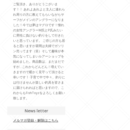
ご覧頂き、ありがとうございま
す！！ あれよあれよと主人に連れら
れ周りの方に教えてもらいながらサ
ーフがメインのアングラーになりま
した！今では夢はマグロです！憧れ
の女性アングラーM氏とP氏みたい
に男性に負けない釣りをして行きた
いと思っています。 ご存じの方も居
ると思いますが昼間は夫婦でガソリ
ン売ってます（笑）そして趣味が本
気になってしまいルアーショップを
始めました。商品数は、まだまだで
すが…これからどんどん！増えてい
きますので暖かく見守って頂けると
幸いです！ 子育て中で中々、釣りに
は行けませんが楽しい釣具を皆さま
に届けられればと思いますので、こ
れからもFishToyzをよろしくお願い
致します。
News letter
メルマガ登録・解除はこちら