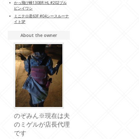
かっ飛び棒130BR HL #202ブル
ピンイワシ
ミニテロ君63F #04シースルーナ
イトSP
About the owner
のぞみん※現在は夫
のミゲルが店長代理
です