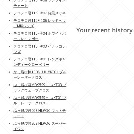
テロテロ君115F #08 サンライズ
チャート
テロテロ君115F #07 背黒メッキ
テロテロ君115F #06 レッドヘッ
ドMIXレンズ
Your recent history
テロテロ君115F #04 ホワイトパ
ールレインボー
テロテロ君115F #03 イナッコレ
ンズ
テロテロ君115F #01 レンズキャ
ンディーグローベリー
かっ飛び棒130SL HL #KT01 ブル
ーレーザークロス
ぶっ飛び君MD95SS HL #KT03 ブ
ラックウェーブクロス
ぶっ飛び君MD95SS HL #KT01 ブ
ルーレーザークロス
ぶっ飛び君95S HL#OC マットチ
ャート
ぶっ飛び君95S HL#OC スーパー
イワシ