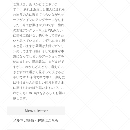
ご覧頂き、ありがとうございま
す！！ あれよあれよと主人に連れら
れ周りの方に教えてもらいながらサ
ーフがメインのアングラーになりま
した！今では夢はマグロです！憧れ
の女性アングラーM氏とP氏みたい
に男性に負けない釣りをして行きた
いと思っています。 ご存じの方も居
ると思いますが昼間は夫婦でガソリ
ン売ってます（笑）そして趣味が本
気になってしまいルアーショップを
始めました。商品数は、まだまだで
すが…これからどんどん！増えてい
きますので暖かく見守って頂けると
幸いです！ 子育て中で中々、釣りに
は行けませんが楽しい釣具を皆さま
に届けられればと思いますので、こ
れからもFishToyzをよろしくお願い
致します。
News letter
メルマガ登録・解除はこちら