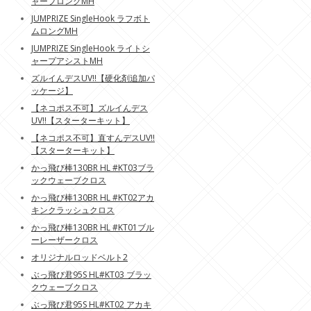
ャープロングMH
JUMPRIZE SingleHook ラフボト
ムロングMH
JUMPRIZE SingleHook ライトシ
ャープアシストMH
ズルイんデスUV!!【硬化剤追加パ
ッケージ】
【ネコポス不可】ズルイんデス
UV!!【スターターキット】
【ネコポス不可】直すんデスUV!!
【スターターキット】
かっ飛び棒130BR HL #KT03ブラ
ックウェーブクロス
かっ飛び棒130BR HL #KT02アカ
キンクラッシュクロス
かっ飛び棒130BR HL #KT01ブル
ーレーザークロス
オリジナルロッドベルト2
ぶっ飛び君95S HL#KT03 ブラッ
クウェーブクロス
ぶっ飛び君95S HL#KT02 アカキ