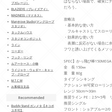
ばならない場面で、確実に
ブガレージ）
だろう。
BLAZEEYE（ブレイズアイ）
MADNESS（マドネス）
攻略法
Mangrove Studio(マングローブ
・基本的な使い方
スタジオ）
フルキャストしてスローリ
タックルハウス
・効果的な使い方
スタジオコンポジット
表層に反応がない場合に水
ライン
フワと誘い上げてくるメソ
リーダー
フック・リング
SPEC】かっ飛び棒150MEGA
ルアーケース・小物
全 長 150㎜
ライジャケ・ウェダー・キャッ
重 量 80g
プ・グローブ
タイプ シンキング
M.T.C.W
アクション W可変ローリン
お客様注文品
レンジ 50cm〜30m
推奨ライン PE：2.5〜5号 リ
Recommended
推奨シングル
Buddy Stand ガンメタ【ネコポ
フロント：ショアブルー2/0
ス不可】