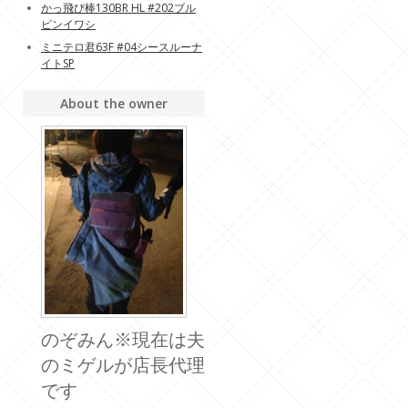
かっ飛び棒130BR HL #202ブル
ピンイワシ
ミニテロ君63F #04シースルーナ
イトSP
About the owner
のぞみん※現在は夫
のミゲルが店長代理
です