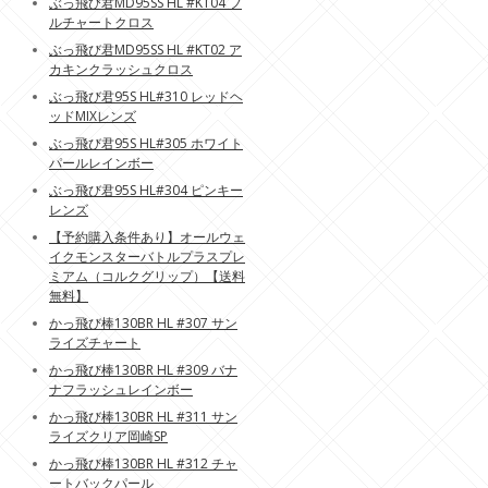
ぶっ飛び君MD95SS HL #KT04 フ
ルチャートクロス
ぶっ飛び君MD95SS HL #KT02 ア
カキンクラッシュクロス
ぶっ飛び君95S HL#310 レッドヘ
ッドMIXレンズ
ぶっ飛び君95S HL#305 ホワイト
パールレインボー
ぶっ飛び君95S HL#304 ピンキー
レンズ
【予約購入条件あり】オールウェ
イクモンスターバトルプラスプレ
ミアム（コルクグリップ）【送料
無料】
かっ飛び棒130BR HL #307 サン
ライズチャート
かっ飛び棒130BR HL #309 バナ
ナフラッシュレインボー
かっ飛び棒130BR HL #311 サン
ライズクリア岡崎SP
かっ飛び棒130BR HL #312 チャ
ートバックパール