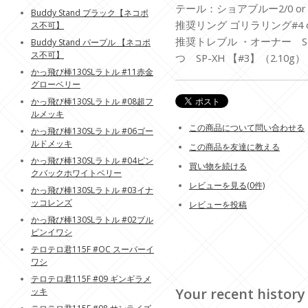
テール：ショアブルー2/0 or 
Buddy Stand プラック【ネコポ
推奨リング ゴリラリング#4 or
ス不可】
推奨トレブル ・オーナー ST-
Buddy Stand パープル 【ネコポ
ス不可】
つ SP-XH 【#3】（2.10g）
かっ飛び棒130SLラトル #11赤金
グローベリー
かっ飛び棒130SLラトル #08超フ
ルメッキ
この商品について問い合わせる
かっ飛び棒130SLラトル #06ゴー
ルドメッキ
この商品を友達に教える
かっ飛び棒130SLラトル #04ピン
買い物を続ける
クバックホワイトベリー
レビューを見る(0件)
かっ飛び棒130SLラトル #03イナ
ッコレンズ
レビューを投稿
かっ飛び棒130SLラトル #02ブル
ピンイワシ
テロテロ君115F #OC スーパーイ
ワシ
テロテロ君115F #09 ギンギラメ
Your recent history
ッキ