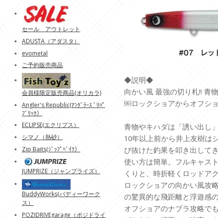
セール アウトレット
ADUSTA（アダスタ）
evometal
ご予約販売商品
◆説明◆
向かい風 最強の切り札!! 
会員様限定販売商品(オリカラ)
￼ロックショアからオフショ
Angler's Republic(ｱﾝｸﾞﾗｰｽ ﾞﾘﾊﾟ
ﾌﾞﾘｯｸ）
ECLIPSE(エクリプス）
青物やキハダは「誘い出し
シマノ（熱砂）
10年以上前から井上友樹は
Zip Baits(ｼﾞｯﾌﾟﾍﾞｲﾂ）
び抜けた釣果を叩き出して
使い方は簡単。フルキャス
JUMPRIZE（ジャンプライズ）
くりと、時折軽くロッドア
ロックショアの向かい風攻略で
BuddyWorks(バディーワーク
の驚異的な飛距離と浮遊感の
ス）
オフショアのナブラ攻略で
POZIDRIVEgarage（ポジドライ