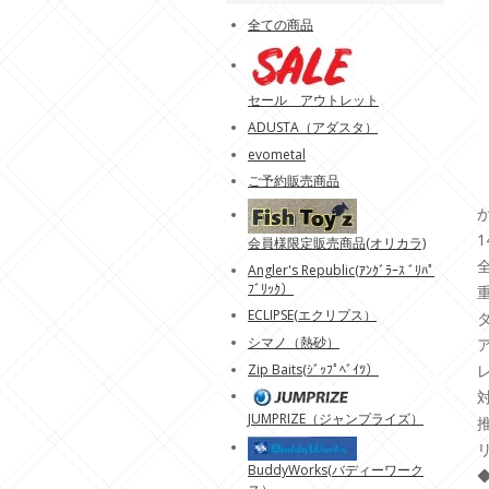
全ての商品
セール アウトレット
ADUSTA（アダスタ）
evometal
ご予約販売商品
1
会員様限定販売商品(オリカラ)
全
Angler's Republic(ｱﾝｸﾞﾗｰｽ ﾞﾘﾊﾟ
ﾌﾞﾘｯｸ）
重
ECLIPSE(エクリプス）
シマノ（熱砂）
Zip Baits(ｼﾞｯﾌﾟﾍﾞｲﾂ）
JUMPRIZE（ジャンプライズ）
BuddyWorks(バディーワーク