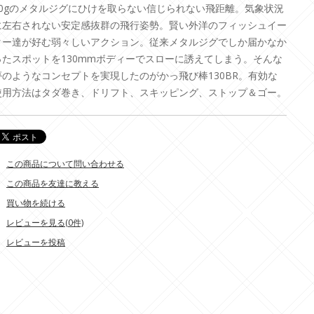
40gのメタルジグにひけを取らない信じられない飛距離。気象状況
に左右されない安定感抜群の飛行姿勢。賢い外洋のフィッシュイー
ター達が好む弱々しいアクション。従来メタルジグでしか届かなか
ったスポットを130mmボディーでスローに誘えてしまう。そんな
夢のようなコンセプトを実現したのがかっ飛び棒130BR。有効な
使用方法はタダ巻き、ドリフト、スキッピング、ストップ＆ゴー。
この商品について問い合わせる
この商品を友達に教える
買い物を続ける
レビューを見る(0件)
レビューを投稿