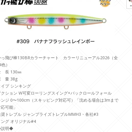
かっ飛び棒130BRカラーチャート カラーリニューアル2026（全
4色）
 長 130㎜
 量 38g
タイプ シンキング
アクション W可変ローリングスイング+バックロールフォール
レンジ 0〜100cm（スキッピング対応可）「沈める場合は3mまで
対応可能」
推奨トレブル ジャンプライズトレブルMMH3・各社#3
リング オリジナル#4
◆説明◆