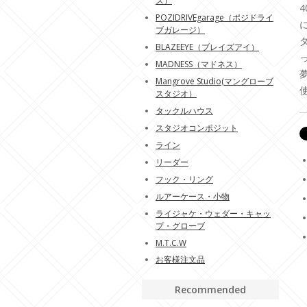
ス）
POZIDRIVEgarage（ポジドライ
ブガレージ）
BLAZEEYE（ブレイズアイ）
MADNESS（マドネス）
Mangrove Studio(マングローブ
スタジオ）
タックルハウス
スタジオコンポジット
ライン
リーダー
フック・リング
ルアーケース・小物
ライジャケ・ウェダー・キャッ
プ・グローブ
M.T.C.W
お客様注文品
Recommended