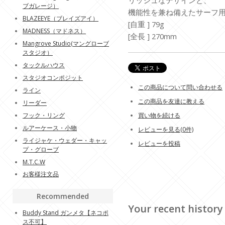
リッシュなデザインと、
ブガレージ）
機能性を兼ね備えたサーフ
BLAZEEYE（ブレイズアイ）
[自重 ] 79g
MADNESS（マドネス）
[全長 ] 270mm
Mangrove Studio(マングローブ
スタジオ）
タックルハウス
スタジオコンポジット
この商品について問い合わせる
ライン
この商品を友達に教える
リーダー
フック・リング
買い物を続ける
ルアーケース・小物
レビューを見る(0件)
ライジャケ・ウェダー・キャッ
レビューを投稿
プ・グローブ
M.T.C.W
お客様注文品
Recommended
Your recent history
Buddy Stand ガンメタ【ネコポ
ス不可】