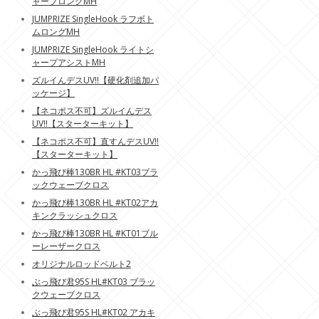
ャープロングMH
JUMPRIZE SingleHook ラフボト
ムロングMH
JUMPRIZE SingleHook ライトシ
ャープアシストMH
ズルイんデスUV!!【硬化剤追加パ
ッケージ】
【ネコポス不可】ズルイんデス
UV!!【スターターキット】
【ネコポス不可】直すんデスUV!!
【スターターキット】
かっ飛び棒130BR HL #KT03ブラ
ックウェーブクロス
かっ飛び棒130BR HL #KT02アカ
キンクラッシュクロス
かっ飛び棒130BR HL #KT01ブル
ーレーザークロス
オリジナルロッドベルト2
ぶっ飛び君95S HL#KT03 ブラッ
クウェーブクロス
ぶっ飛び君95S HL#KT02 アカキ