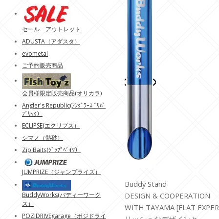
セール アウトレット
ADUSTA（アダスタ）
evometal
ご予約販売商品
会員様限定販売商品(オリカラ)
Angler's Republic(ｱﾝｸﾞﾗｰｽ ﾞﾘﾊﾟ
ﾌﾞﾘｯｸ）
ECLIPSE(エクリプス）
シマノ（熱砂）
Zip Baits(ｼﾞｯﾌﾟﾍﾞｲﾂ）
JUMPRIZE（ジャンプライズ）
Buddy Stand
BuddyWorks(バディーワーク
DESIGN & COOPERATION
ス）
WITH TAYAMA [FLAT E
POZIDRIVEgarage（ポジドライ