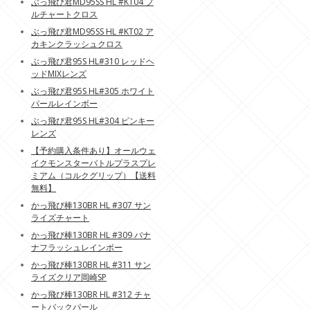
ぶっ飛び君MD95SS HL #KT04 フ
ルチャートクロス
ぶっ飛び君MD95SS HL #KT02 ア
カキンクラッシュクロス
ぶっ飛び君95S HL#310 レッドヘ
ッドMIXレンズ
ぶっ飛び君95S HL#305 ホワイト
パールレインボー
ぶっ飛び君95S HL#304 ピンキー
レンズ
【予約購入条件あり】オールウェ
イクモンスターバトルプラスプレ
ミアム（コルクグリップ）【送料
無料】
かっ飛び棒130BR HL #307 サン
ライズチャート
かっ飛び棒130BR HL #309 バナ
ナフラッシュレインボー
かっ飛び棒130BR HL #311 サン
ライズクリア岡崎SP
かっ飛び棒130BR HL #312 チャ
ートバックパール