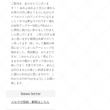
ご覧頂き、ありがとうございま
す！！ あれよあれよと主人に連れら
れ周りの方に教えてもらいながらサ
ーフがメインのアングラーになりま
した！今では夢はマグロです！憧れ
の女性アングラーM氏とP氏みたい
に男性に負けない釣りをして行きた
いと思っています。 ご存じの方も居
ると思いますが昼間は夫婦でガソリ
ン売ってます（笑）そして趣味が本
気になってしまいルアーショップを
始めました。商品数は、まだまだで
すが…これからどんどん！増えてい
きますので暖かく見守って頂けると
幸いです！ 子育て中で中々、釣りに
は行けませんが楽しい釣具を皆さま
に届けられればと思いますので、こ
れからもFishToyzをよろしくお願い
致します。
News letter
メルマガ登録・解除はこちら