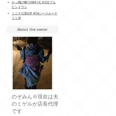
かっ飛び棒130BR HL #202ブル
ピンイワシ
ミニテロ君63F #04シースルーナ
イトSP
About the owner
のぞみん※現在は夫
のミゲルが店長代理
です