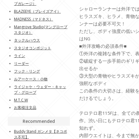
ブガレージ）
シャローランナーは外洋で
BLAZEEYE（ブレイズアイ）
ヒラスズキ、ヒラメ、青物
MADNESS（マドネス）
ンナーは必要不可欠！
Mangrove Studio(マングローブ
ただし、ボディ強度の低い
スタジオ）
はNG
タックルハウス
■外洋攻略の必須条件■
スタジオコンポジット
①外洋の複雑な条件下で、
ライン
②破綻する一歩手前のギリ
リーダー
出せるか
フック・リング
③大型の青物やヒラスズキ
ルアーケース・小物
強靭なボディ
ライジャケ・ウェダー・キャッ
この条件の大切さは、経験
プ・グローブ
だけるでしょう。
M.T.C.W
お客様注文品
テロテロ君115Fは、全て
作。渋い日にもテロテロ君1
Recommended
知れず。
Buddy Stand ガンメタ【ネコポ
内部ウエイトは、今まで無
ス不可】