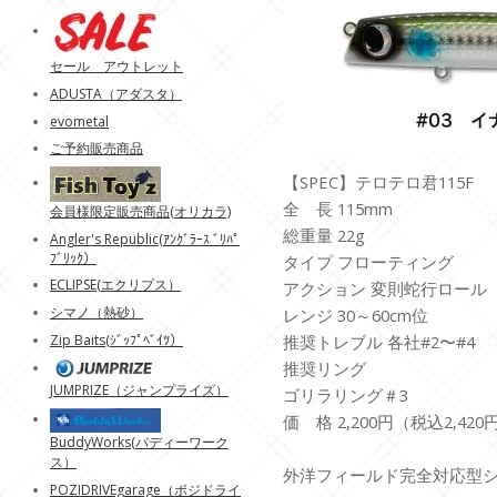
セール アウトレット
ADUSTA（アダスタ）
evometal
ご予約販売商品
【SPEC】テロテロ君115F
全 長 115mm
会員様限定販売商品(オリカラ)
総重量 22g
Angler's Republic(ｱﾝｸﾞﾗｰｽ ﾞﾘﾊﾟ
ﾌﾞﾘｯｸ）
タイプ フローティング
ECLIPSE(エクリプス）
アクション 変則蛇行ロール
シマノ（熱砂）
レンジ 30～60cm位
Zip Baits(ｼﾞｯﾌﾟﾍﾞｲﾂ）
推奨トレブル 各社#2〜#4
推奨リング
JUMPRIZE（ジャンプライズ）
ゴリラリング＃3
価 格 2,200円（税込2,420
BuddyWorks(バディーワーク
ス）
外洋フィールド完全対応型
POZIDRIVEgarage（ポジドライ