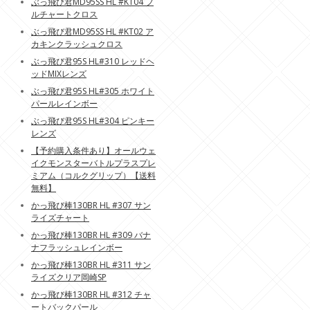
ぶっ飛び君MD95SS HL #KT04 フ
ルチャートクロス
ぶっ飛び君MD95SS HL #KT02 ア
カキンクラッシュクロス
ぶっ飛び君95S HL#310 レッドヘ
ッドMIXレンズ
ぶっ飛び君95S HL#305 ホワイト
パールレインボー
ぶっ飛び君95S HL#304 ピンキー
レンズ
【予約購入条件あり】オールウェ
イクモンスターバトルプラスプレ
ミアム（コルクグリップ）【送料
無料】
かっ飛び棒130BR HL #307 サン
ライズチャート
かっ飛び棒130BR HL #309 バナ
ナフラッシュレインボー
かっ飛び棒130BR HL #311 サン
ライズクリア岡崎SP
かっ飛び棒130BR HL #312 チャ
ートバックパール