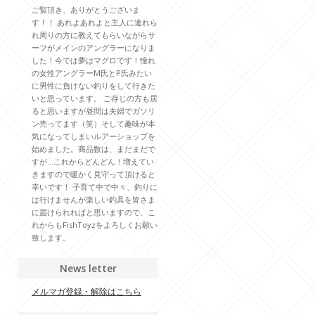
ご覧頂き、ありがとうございま
す！！ あれよあれよと主人に連れら
れ周りの方に教えてもらいながらサ
ーフがメインのアングラーになりま
した！今では夢はマグロです！憧れ
の女性アングラーM氏とP氏みたい
に男性に負けない釣りをして行きた
いと思っています。 ご存じの方も居
ると思いますが昼間は夫婦でガソリ
ン売ってます（笑）そして趣味が本
気になってしまいルアーショップを
始めました。商品数は、まだまだで
すが…これからどんどん！増えてい
きますので暖かく見守って頂けると
幸いです！ 子育て中で中々、釣りに
は行けませんが楽しい釣具を皆さま
に届けられればと思いますので、こ
れからもFishToyzをよろしくお願い
致します。
News letter
メルマガ登録・解除はこちら