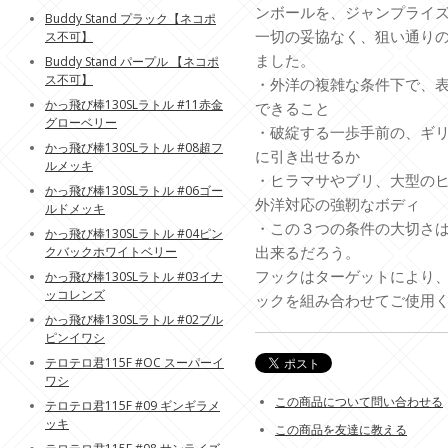
ンボールを、ジャンプライ
Buddy Stand プラック【ネコポ
一切の妥協なく、狙い通り
ス不可】
ました。
Buddy Stand パープル 【ネコポ
ス不可】
・外洋の複雑な条件下で、
かっ飛び棒130SLラトル #11赤金
できること
グローベリー
・破綻する一歩手前の、ギ
かっ飛び棒130SLラトル #08超フ
に引き出せるか
ルメッキ
・ヒラマサやブリ、大型の
かっ飛び棒130SLラトル #06ゴー
外洋対応の強靭なボディ
ルドメッキ
・この３つの条件の大切さ
かっ飛び棒130SLラトル #04ピン
出来るだろう。
クバックホワイトベリー
フックはターゲットにより
かっ飛び棒130SLラトル #03イナ
ッコレンズ
ックを組み合わせてご使用
かっ飛び棒130SLラトル #02ブル
ピンイワシ
テロテロ君115F #OC スーパーイ
ワシ
この商品について問い合わせる
テロテロ君115F #09 ギンギラメ
ッキ
この商品を友達に教える