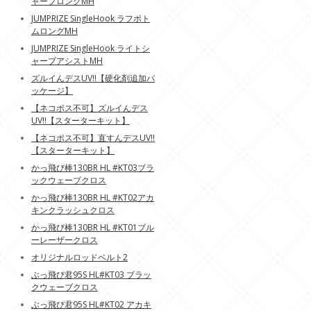
ャープロングMH
JUMPRIZE SingleHook ラフボト
ムロングMH
JUMPRIZE SingleHook ライトシ
ャープアシストMH
ズルイんデスUV!!【硬化剤追加パ
ッケージ】
【ネコポス不可】ズルイんデス
UV!!【スターターキット】
【ネコポス不可】直すんデスUV!!
【スターターキット】
かっ飛び棒130BR HL #KT03ブラ
ックウェーブクロス
かっ飛び棒130BR HL #KT02アカ
キンクラッシュクロス
かっ飛び棒130BR HL #KT01ブル
ーレーザークロス
オリジナルロッドベルト2
ぶっ飛び君95S HL#KT03 ブラッ
クウェーブクロス
ぶっ飛び君95S HL#KT02 アカキ