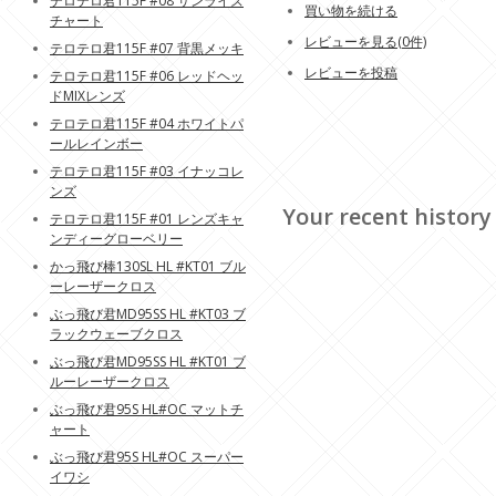
テロテロ君115F #08 サンライズ
買い物を続ける
チャート
レビューを見る(0件)
テロテロ君115F #07 背黒メッキ
レビューを投稿
テロテロ君115F #06 レッドヘッ
ドMIXレンズ
テロテロ君115F #04 ホワイトパ
ールレインボー
テロテロ君115F #03 イナッコレ
ンズ
Your recent history
テロテロ君115F #01 レンズキャ
ンディーグローベリー
かっ飛び棒130SL HL #KT01 ブル
ーレーザークロス
ぶっ飛び君MD95SS HL #KT03 ブ
ラックウェーブクロス
ぶっ飛び君MD95SS HL #KT01 ブ
ルーレーザークロス
ぶっ飛び君95S HL#OC マットチ
ャート
ぶっ飛び君95S HL#OC スーパー
イワシ