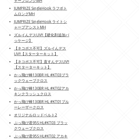
ャープロングMH
JUMPRIZE SingleHook ラフボト
ムロングMH
JUMPRIZE SingleHook ライトシ
ャープアシストMH
ズルイんデスUV!!【硬化剤追加パ
ッケージ】
【ネコポス不可】ズルイんデス
UV!!【スターターキット】
【ネコポス不可】直すんデスUV!!
【スターターキット】
かっ飛び棒130BR HL #KT03ブラ
ックウェーブクロス
かっ飛び棒130BR HL #KT02アカ
キンクラッシュクロス
かっ飛び棒130BR HL #KT01ブル
ーレーザークロス
オリジナルロッドベルト2
ぶっ飛び君95S HL#KT03 ブラッ
クウェーブクロス
ぶっ飛び君95S HL#KT02 アカキ