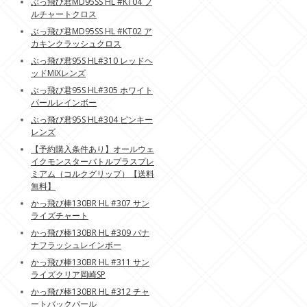
ぶっ飛び君MD95SS HL #KT04 フ
ルチャートクロス
ぶっ飛び君MD95SS HL #KT02 ア
カキンクラッシュクロス
ぶっ飛び君95S HL#310 レッドヘ
ッドMIXレンズ
ぶっ飛び君95S HL#305 ホワイト
パールレインボー
ぶっ飛び君95S HL#304 ピンキー
レンズ
【予約購入条件あり】オールウェ
イクモンスターバトルプラスプレ
ミアム（コルクグリップ）【送料
無料】
かっ飛び棒130BR HL #307 サン
ライズチャート
かっ飛び棒130BR HL #309 バナ
ナフラッシュレインボー
かっ飛び棒130BR HL #311 サン
ライズクリア岡崎SP
かっ飛び棒130BR HL #312 チャ
ートバックパール