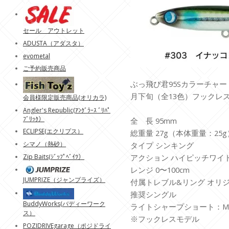
セール アウトレット
ADUSTA（アダスタ）
evometal
ご予約販売商品
ぶっ飛び君95Sカラーチャー
月下旬（全13色）フックレ
会員様限定販売商品(オリカラ)
Angler's Republic(ｱﾝｸﾞﾗｰｽ ﾞﾘﾊﾟ
ﾌﾞﾘｯｸ）
全 長 95mm
ECLIPSE(エクリプス）
総重量 27g（本体重量：25g
シマノ（熱砂）
タイプ シンキング
Zip Baits(ｼﾞｯﾌﾟﾍﾞｲﾂ）
アクション ハイピッチワイ
レンジ 0〜100cm
JUMPRIZE（ジャンプライズ）
付属トレブル&リング オリジ
推奨シングル
BuddyWorks(バディーワーク
ライトシャープショート：M
ス）
※フックレスモデル
POZIDRIVEgarage（ポジドライ