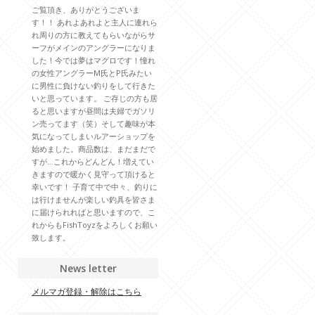
ご覧頂き、ありがとうございま
す！！ あれよあれよと主人に連れら
れ周りの方に教えてもらいながらサ
ーフがメインのアングラーになりま
した！今では夢はマグロです！憧れ
の女性アングラーM氏とP氏みたい
に男性に負けない釣りをして行きた
いと思っています。 ご存じの方も居
ると思いますが昼間は夫婦でガソリ
ン売ってます（笑）そして趣味が本
気になってしまいルアーショップを
始めました。商品数は、まだまだで
すが…これからどんどん！増えてい
きますので暖かく見守って頂けると
幸いです！ 子育て中で中々、釣りに
は行けませんが楽しい釣具を皆さま
に届けられればと思いますので、こ
れからもFishToyzをよろしくお願い
致します。
News letter
メルマガ登録・解除はこちら