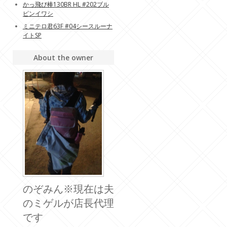
かっ飛び棒130BR HL #202ブル
ピンイワシ
ミニテロ君63F #04シースルーナ
イトSP
About the owner
のぞみん※現在は夫
のミゲルが店長代理
です