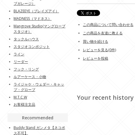
ブガレージ）
BLAZEEYE（ブレイズアイ）
MADNESS（マドネス）
この商品について問い合わせる
Mangrove Studio(マングローブ
スタジオ）
この商品を友達に教える
タックルハウス
買い物を続ける
スタジオコンポジット
レビューを見る(0件)
ライン
レビューを投稿
リーダー
フック・リング
ルアーケース・小物
ライジャケ・ウェダー・キャッ
プ・グローブ
Your recent history
M.T.C.W
お客様注文品
Recommended
Buddy Stand ガンメタ【ネコポ
ス不可】