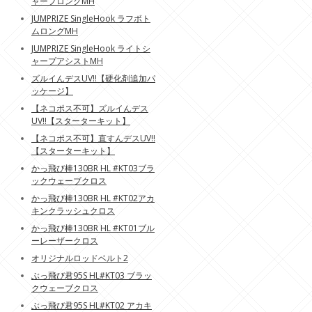
ャープロングMH
JUMPRIZE SingleHook ラフボト
ムロングMH
JUMPRIZE SingleHook ライトシ
ャープアシストMH
ズルイんデスUV!!【硬化剤追加パ
ッケージ】
【ネコポス不可】ズルイんデス
UV!!【スターターキット】
【ネコポス不可】直すんデスUV!!
【スターターキット】
かっ飛び棒130BR HL #KT03ブラ
ックウェーブクロス
かっ飛び棒130BR HL #KT02アカ
キンクラッシュクロス
かっ飛び棒130BR HL #KT01ブル
ーレーザークロス
オリジナルロッドベルト2
ぶっ飛び君95S HL#KT03 ブラッ
クウェーブクロス
ぶっ飛び君95S HL#KT02 アカキ