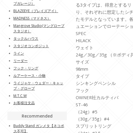
ブガレージ）
る3タイプは、得意とするリ
BLAZEEYE（ブレイズアイ）
り、それぞれに想定したシ
MADNESS（マドネス）
たモデルとなっています。
Mangrove Studio(マングローブ
ュエーションでローテーシ
スタジオ）
SPEC
タックルハウス
HILACK
スタジオコンポジット
ウェイト
ライン
24g／30g／35g （※ボデ
リーダー
サイズ
フック・リング
98mm
ルアーケース・小物
タイプ
シンキングペンシル
ライジャケ・ウェダー・キャッ
プ・グローブ
フック
M.T.C.W
OWNER社カルティバ
お客様注文品
ST-46
（24g）#5
Recommended
（30g／35g）#4
スプリットリング
Buddy Stand ガンメタ【ネコポ
ス不可】