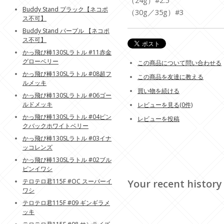
（24g）#2.5
Buddy Stand プラック【ネコポ
（30g／35g）#3
ス不可】
Buddy Stand パープル 【ネコポ
ス不可】
かっ飛び棒130SLラトル #11赤金
グローベリー
この商品について問い合わせる
かっ飛び棒130SLラトル #08超フ
この商品を友達に教える
ルメッキ
買い物を続ける
かっ飛び棒130SLラトル #06ゴー
ルドメッキ
レビューを見る(0件)
かっ飛び棒130SLラトル #04ピン
レビューを投稿
クバックホワイトベリー
かっ飛び棒130SLラトル #03イナ
ッコレンズ
かっ飛び棒130SLラトル #02ブル
ピンイワシ
テロテロ君115F #OC スーパーイ
Your recent history
ワシ
テロテロ君115F #09 ギンギラメ
ッキ