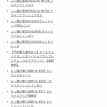
ぶっ飛び君MD95SS HL #KT04 フ
ルチャートクロス
ぶっ飛び君MD95SS HL #KT02 ア
カキンクラッシュクロス
ぶっ飛び君95S HL#310 レッドヘ
ッドMIXレンズ
ぶっ飛び君95S HL#305 ホワイト
パールレインボー
ぶっ飛び君95S HL#304 ピンキー
レンズ
【予約購入条件あり】オールウェ
イクモンスターバトルプラスプレ
ミアム（コルクグリップ）【送料
無料】
かっ飛び棒130BR HL #307 サン
ライズチャート
かっ飛び棒130BR HL #309 バナ
ナフラッシュレインボー
かっ飛び棒130BR HL #311 サン
ライズクリア岡崎SP
かっ飛び棒130BR HL #312 チャ
ートバックパール