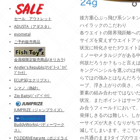
後方重心ぶっ飛び系シンキ
セール アウトレット
ハイラックのこだわり
ADUSTA（アダスタ）
各ウエイトの限界飛距離へ
evometal
サイズを変えずウエイトア
ご予約販売商品
状況に特化させた3ウエイト
ミノーやメタルジグがある
会員様限定販売商品(オリカラ)
何故だろうか？もっと言え
Angler's Republic(ｱﾝｸﾞﾗｰｽ ﾞﾘﾊﾟ
キングペンシルを選ぶのは
ﾌﾞﾘｯｸ）
らではの強みとはなんだろ
ECLIPSE(エクリプス）
ーブ、浮き上がりの良さ、ベ
シマノ（熱砂）
要素の組み合わせではない
Zip Baits(ｼﾞｯﾌﾟﾍﾞｲﾂ）
状況、またポイントはサー
み合うフィールドにおいて、
JUMPRIZE（ジャンプライズ）
発揮しきるのは難しい。し
ーサイズが大きくなりがち
BuddyWorks(バディーワーク
減してしまいます。そこでハ
ス）
ｍ共通のまま3タイプのウエ
POZIDRIVEgarage（ポジドライ