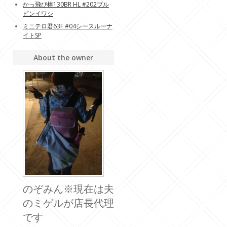
かっ飛び棒130BR HL #202ブル
ピンイワシ
ミニテロ君63F #04シースルーナ
イトSP
About the owner
のぞみん※現在は夫
のミゲルが店長代理
です