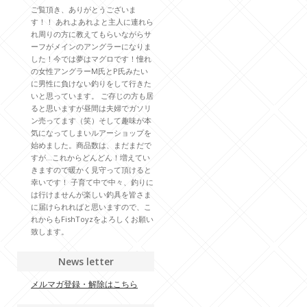
ご覧頂き、ありがとうございま
す！！ あれよあれよと主人に連れら
れ周りの方に教えてもらいながらサ
ーフがメインのアングラーになりま
した！今では夢はマグロです！憧れ
の女性アングラーM氏とP氏みたい
に男性に負けない釣りをして行きた
いと思っています。 ご存じの方も居
ると思いますが昼間は夫婦でガソリ
ン売ってます（笑）そして趣味が本
気になってしまいルアーショップを
始めました。商品数は、まだまだで
すが…これからどんどん！増えてい
きますので暖かく見守って頂けると
幸いです！ 子育て中で中々、釣りに
は行けませんが楽しい釣具を皆さま
に届けられればと思いますので、こ
れからもFishToyzをよろしくお願い
致します。
News letter
メルマガ登録・解除はこちら