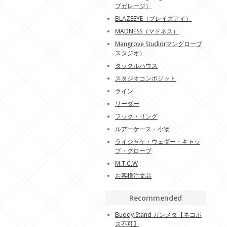
ブガレージ）
BLAZEEYE（ブレイズアイ）
MADNESS（マドネス）
Mangrove Studio(マングローブ
スタジオ）
タックルハウス
スタジオコンポジット
ライン
リーダー
フック・リング
ルアーケース・小物
ライジャケ・ウェダー・キャッ
プ・グローブ
M.T.C.W
お客様注文品
Recommended
Buddy Stand ガンメタ【ネコポ
ス不可】