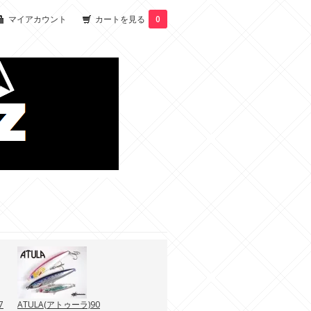
マイアカウント
カートを見る
0
7
ATULA(アトゥーラ)90