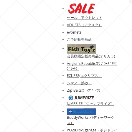
セール アウトレット
ADUSTA（アダスタ）
evometal
ご予約販売商品
会員様限定販売商品(オリカラ)
Angler's Republic(ｱﾝｸﾞﾗｰｽ ﾞﾘﾊﾟ
ﾌﾞﾘｯｸ）
ECLIPSE(エクリプス）
シマノ（熱砂）
Zip Baits(ｼﾞｯﾌﾟﾍﾞｲﾂ）
JUMPRIZE（ジャンプライズ）
BuddyWorks(バディーワーク
ス）
POZIDRIVEgarage（ポジドライ