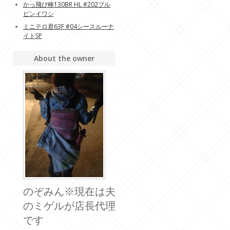
かっ飛び棒130BR HL #202ブル
ピンイワシ
ミニテロ君63F #04シースルーナ
イトSP
About the owner
のぞみん※現在は夫
のミゲルが店長代理
です