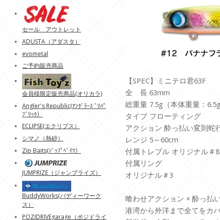
セール アウトレット
ADUSTA（アダスタ）
evometal
ご予約販売商品
【SPEC】ミニテロ君63F
全 長 63mm
会員様限定販売商品(オリカラ)
総重量 7.5g（本体重量：6.5
Angler's Republic(ｱﾝｸﾞﾗｰｽ ﾞﾘﾊﾟ
ﾌﾞﾘｯｸ）
タイプ フローティング
ECLIPSE(エクリプス）
アクション 酔っ払い変則蛇
シマノ（熱砂）
レンジ 5～60cm
Zip Baits(ｼﾞｯﾌﾟﾍﾞｲﾂ）
付属トレブル オリジナル＃8
付属リング
JUMPRIZE（ジャンプライズ）
オリジナル＃3
BuddyWorks(バディーワーク
喰わせアクション × 酔っ払い
ス）
港湾から外洋まで全てをカ
POZIDRIVEgarage（ポジドライ