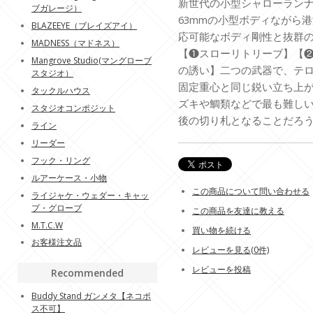
新世代の小型シャローランナ
ブガレージ）
63mmの小型ボディながら
BLAZEEYE（ブレイズアイ）
応可能なボディ剛性と抜群
MADNESS（マドネス）
【❶スローリトリーブ】【
Mangrove Studio(マングローブ
の誘い】二つの武器で、テロ
スタジオ）
固定重心と同じ鋭い立ち上
タックルハウス
ズキや鯛類などで最も難し
スタジオコンポジット
後の切り札となることだろ
ライン
リーダー
フック・リング
ルアーケース・小物
この商品について問い合わせる
ライジャケ・ウェダー・キャッ
プ・グローブ
この商品を友達に教える
M.T.C.W
買い物を続ける
お客様注文品
レビューを見る(0件)
レビューを投稿
Recommended
Buddy Stand ガンメタ【ネコポ
ス不可】