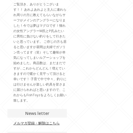
ご覧頂き、ありがとうございま
す！！ あれよあれよと主人に連れら
れ周りの方に教えてもらいながらサ
ーフがメインのアングラーになりま
した！今では夢はマグロです！憧れ
の女性アングラーM氏とP氏みたい
に男性に負けない釣りをして行きた
いと思っています。 ご存じの方も居
ると思いますが昼間は夫婦でガソリ
ン売ってます（笑）そして趣味が本
気になってしまいルアーショップを
始めました。商品数は、まだまだで
すが…これからどんどん！増えてい
きますので暖かく見守って頂けると
幸いです！ 子育て中で中々、釣りに
は行けませんが楽しい釣具を皆さま
に届けられればと思いますので、こ
れからもFishToyzをよろしくお願い
致します。
News letter
メルマガ登録・解除はこちら