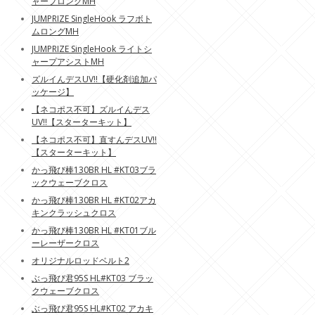
ャープロングMH
JUMPRIZE SingleHook ラフボト
ムロングMH
JUMPRIZE SingleHook ライトシ
ャープアシストMH
ズルイんデスUV!!【硬化剤追加パ
ッケージ】
【ネコポス不可】ズルイんデス
UV!!【スターターキット】
【ネコポス不可】直すんデスUV!!
【スターターキット】
かっ飛び棒130BR HL #KT03ブラ
ックウェーブクロス
かっ飛び棒130BR HL #KT02アカ
キンクラッシュクロス
かっ飛び棒130BR HL #KT01ブル
ーレーザークロス
オリジナルロッドベルト2
ぶっ飛び君95S HL#KT03 ブラッ
クウェーブクロス
ぶっ飛び君95S HL#KT02 アカキ