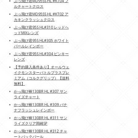
ぶっ飛び君MD95SS HL #KT04 フ
ルチャートクロス
ぶっ飛び君MD95SS HL #KT02 ア
カキンクラッシュクロス
ぶっ飛び君95S HL#310 レッドヘ
ッドMIXレンズ
ぶっ飛び君95S HL#305 ホワイト
パールレインボー
ぶっ飛び君95S HL#304 ピンキー
レンズ
【予約購入条件あり】オールウェ
イクモンスターバトルプラスプレ
ミアム（コルクグリップ）【送料
無料】
かっ飛び棒130BR HL #307 サン
ライズチャート
かっ飛び棒130BR HL #309 バナ
ナフラッシュレインボー
かっ飛び棒130BR HL #311 サン
ライズクリア岡崎SP
かっ飛び棒130BR HL #312 チャ
ートバックパール