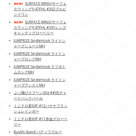
SURFACE WING(サーフェ
スウィング)147FHL #302ブルピ
ンイワシ
SURFACE WING(サーフェ
スウィング)147FHL #301レンズ
キャンディグローベリー
JUMPRIZE SingleHook ライトシ
ャープショートMH
JUMPRIZE SingleHook ライトシ
ャープロングMH
JUMPRIZE SingleHook ラフボト
ムロングMH
JUMPRIZE SingleHook ライトシ
ャープアシストMH
ぶっ飛びスプーン30g ##05チャ
ートバックパール
ミニテロ君63F #12バナナフラッ
シュレインボー
ミニテロ君63F #11赤金グローベ
リー
Buddy Stand バディワブルー