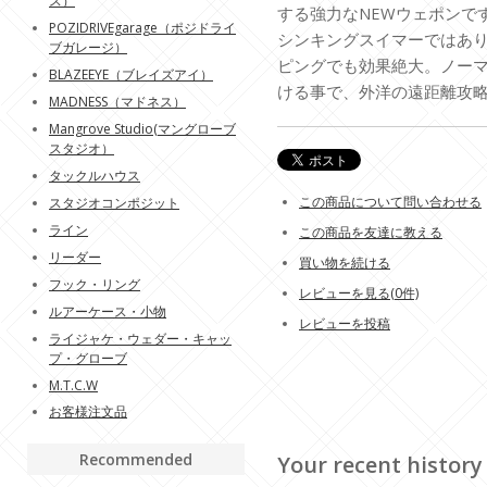
ス）
する強力なNEWウェポンで
POZIDRIVEgarage（ポジドライ
シンキングスイマーではあ
ブガレージ）
ピングでも効果絶大。ノー
BLAZEEYE（ブレイズアイ）
ける事で、外洋の遠距離攻
MADNESS（マドネス）
Mangrove Studio(マングローブ
スタジオ）
タックルハウス
この商品について問い合わせる
スタジオコンポジット
ライン
この商品を友達に教える
リーダー
買い物を続ける
フック・リング
レビューを見る(0件)
ルアーケース・小物
レビューを投稿
ライジャケ・ウェダー・キャッ
プ・グローブ
M.T.C.W
お客様注文品
Recommended
Your recent history