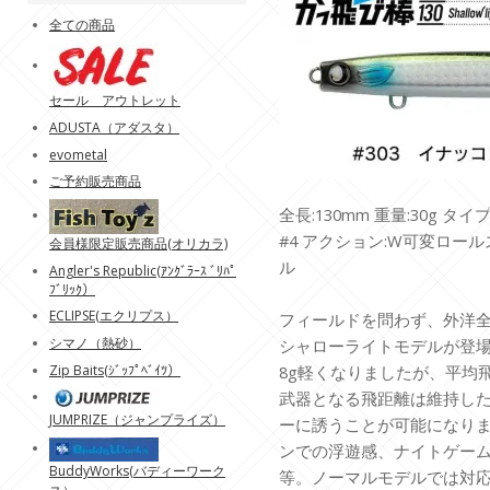
全ての商品
セール アウトレット
ADUSTA（アダスタ）
evometal
ご予約販売商品
全長:130mm 重量:30g タ
#4 アクション:W可変ロー
会員様限定販売商品(オリカラ)
ル
Angler's Republic(ｱﾝｸﾞﾗｰｽ ﾞﾘﾊﾟ
ﾌﾞﾘｯｸ）
ECLIPSE(エクリプス）
フィールドを問わず、外洋全
シマノ（熱砂）
シャローライトモデルが登
Zip Baits(ｼﾞｯﾌﾟﾍﾞｲﾂ）
8g軽くなりましたが、平均飛
武器となる飛距離は維持し
JUMPRIZE（ジャンプライズ）
ーに誘うことが可能になり
ンでの浮遊感、ナイトゲー
BuddyWorks(バディーワーク
等。ノーマルモデルでは対