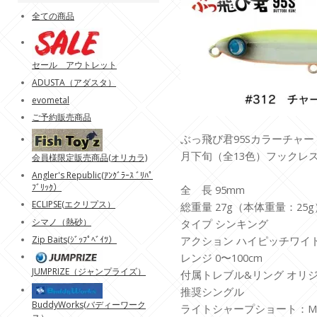
全ての商品
セール アウトレット
ADUSTA（アダスタ）
evometal
ご予約販売商品
ぶっ飛び君95Sカラーチャー
月下旬（全13色）フックレ
会員様限定販売商品(オリカラ)
Angler's Republic(ｱﾝｸﾞﾗｰｽ ﾞﾘﾊﾟ
ﾌﾞﾘｯｸ）
全 長 95mm
ECLIPSE(エクリプス）
総重量 27g（本体重量：25g
シマノ（熱砂）
タイプ シンキング
Zip Baits(ｼﾞｯﾌﾟﾍﾞｲﾂ）
アクション ハイピッチワイ
レンジ 0〜100cm
JUMPRIZE（ジャンプライズ）
付属トレブル&リング オリジ
推奨シングル
BuddyWorks(バディーワーク
ライトシャープショート：M