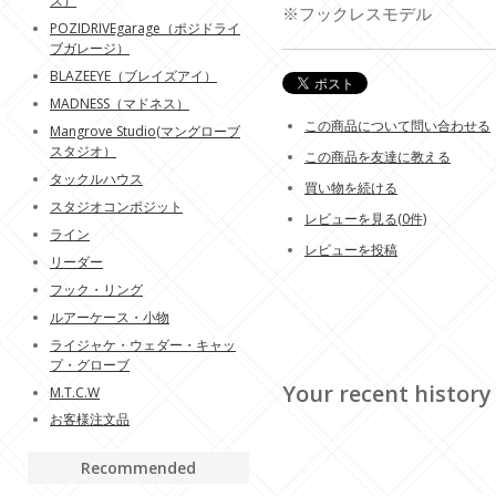
ス）
※フックレスモデル
POZIDRIVEgarage（ポジドライ
ブガレージ）
BLAZEEYE（ブレイズアイ）
MADNESS（マドネス）
この商品について問い合わせる
Mangrove Studio(マングローブ
スタジオ）
この商品を友達に教える
タックルハウス
買い物を続ける
スタジオコンポジット
レビューを見る(0件)
ライン
レビューを投稿
リーダー
フック・リング
ルアーケース・小物
ライジャケ・ウェダー・キャッ
プ・グローブ
Your recent history
M.T.C.W
お客様注文品
Recommended