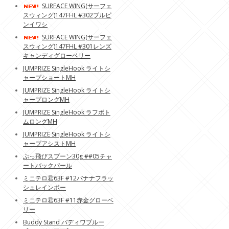
SURFACE WING(サーフェ
スウィング)147FHL #302ブルピ
ンイワシ
SURFACE WING(サーフェ
スウィング)147FHL #301レンズ
キャンディグローベリー
JUMPRIZE SingleHook ライトシ
ャープショートMH
JUMPRIZE SingleHook ライトシ
ャープロングMH
JUMPRIZE SingleHook ラフボト
ムロングMH
JUMPRIZE SingleHook ライトシ
ャープアシストMH
ぶっ飛びスプーン30g ##05チャ
ートバックパール
ミニテロ君63F #12バナナフラッ
シュレインボー
ミニテロ君63F #11赤金グローベ
リー
Buddy Stand バディワブルー