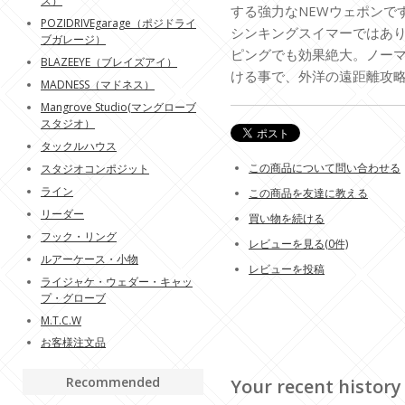
ス）
する強力なNEWウェポンで
POZIDRIVEgarage（ポジドライ
シンキングスイマーではあ
ブガレージ）
ピングでも効果絶大。ノー
BLAZEEYE（ブレイズアイ）
ける事で、外洋の遠距離攻
MADNESS（マドネス）
Mangrove Studio(マングローブ
スタジオ）
タックルハウス
この商品について問い合わせる
スタジオコンポジット
ライン
この商品を友達に教える
リーダー
買い物を続ける
フック・リング
レビューを見る(0件)
ルアーケース・小物
レビューを投稿
ライジャケ・ウェダー・キャッ
プ・グローブ
M.T.C.W
お客様注文品
Recommended
Your recent history