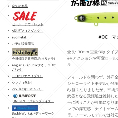
全ての商品
セール アウトレット
ADUSTA（アダスタ）
evometal
ご予約販売商品
全長:130mm 重量:30g タ
#4 アクション:W可変ロー
会員様限定販売商品(オリカラ)
ル
Angler's Republic(ｱﾝｸﾞﾗｰｽ ﾞﾘﾊﾟ
ﾌﾞﾘｯｸ）
ECLIPSE(エクリプス）
フィールドを問わず、外洋全
シマノ（熱砂）
シャローライトモデルが登
Zip Baits(ｼﾞｯﾌﾟﾍﾞｲﾂ）
8g軽くなりましたが、平均飛
武器となる飛距離は維持し
JUMPRIZE（ジャンプライズ）
ーに誘うことが可能になり
ンでの浮遊感、ナイトゲー
BuddyWorks(バディーワーク
等。ノーマルモデルでは対