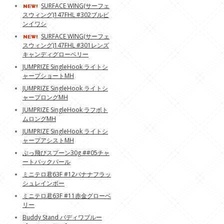
SURFACE WING(サーフェ
スウィング)147FHL #302ブルピ
ンイワシ
SURFACE WING(サーフェ
スウィング)147FHL #301レンズ
キャンディグローベリー
JUMPRIZE SingleHook ライトシ
ャープショートMH
JUMPRIZE SingleHook ライトシ
ャープロングMH
JUMPRIZE SingleHook ラフボト
ムロングMH
JUMPRIZE SingleHook ライトシ
ャープアシストMH
ぶっ飛びスプーン30g ##05チャ
ートバックパール
ミニテロ君63F #12バナナフラッ
シュレインボー
ミニテロ君63F #11赤金グローベ
リー
Buddy Stand バディワブルー